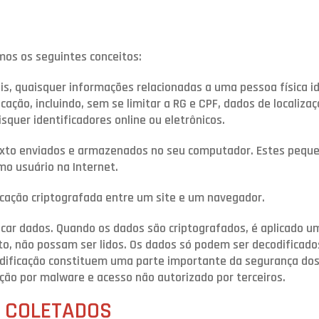
amos os seguintes conceitos:
, quaisquer informações relacionadas a uma pessoa física ide
ção, incluindo, sem se limitar a RG e CPF, dados de localizaç
quer identificadores online ou eletrônicos.
exto enviados e armazenados no seu computador. Estes peque
o usuário na Internet.
cação criptografada entre um site e um navegador.
ificar dados. Quando os dados são criptografados, é aplicado 
to, não possam ser lidos. Os dados só podem ser decodificad
 codificação constituem uma parte importante da segurança d
ção por malware e acesso não autorizado por terceiros.
O COLETADOS