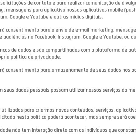
solicitações de contato e para realizar comunicação de divul
ng, mensagens para aplicativo nossos aplicativos mobile (push
am, Google e Youtube e outras mídias digitais.
dará consentimento para o envio de e-mail marketing, mensagen
e audiências no Facebook, Instagram, Google e Youtube, ou out
cos de dados e são compartilhados com a plataforma de au
ria política de privacidade.
ê dará consentimento para armazenamento de seus dados nos b
 seus dados pessoais possam utilizar nossos serviços da mel
ilizados para criarmos novos conteúdos, serviços, aplicativo
licitada nesta política poderá acontecer, mas sempre será co
idade não tem interação direta com os indivíduos que const