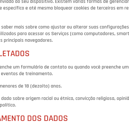
nviado ao seu dispositivo. Existem várias formas de gerenciar
te específico e até mesmo bloquear cookies de terceiros em re
 saber mais sobre como ajustar ou alterar suas configuraçõe
tilizados para acessar os Serviços (como computadores, smartp
os principais navegadores.
OLETADOS
eenche um formulário de contato ou quando você preenche um 
s eventos de treinamento.
menores de 18 (dezoito) anos.
ado sobre origem racial ou étnica, convicção religiosa, opinião 
político.
TAMENTO DOS DADOS