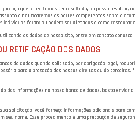
gurança que acreditamos ter resultado, ou possa resultar, no
 assunto e notificaremos as partes competentes sobre o ocor
is indivíduos foram ou podem ser afetados e como restaurar 
utilizando os dados de nosso site, entre em contato conosco
OU RETIFICAÇÃO DOS DADOS
ancos de dados quando solicitado, por obrigação legal, requ
ssária para a proteção dos nossos direitos ou de terceiros, 
lusão das informações no nosso banco de dados, basta enviar a 
sua solicitação, você forneça informações adicionais para co
o em seu nome. Esse procedimento é uma precaução de segura