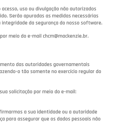
 acesso, uso ou divulgação não autorizados
rido. Serão apuradas as medidas necessárias
a integridade da segurança do nosso software.
, por meio do e-mail chcm@mackenzie.br.
erimento das autoridades governamentais
fazendo-o tão somente no exercício regular do
sua solicitação por meio do e-mail:
nfirmarmos a sua identidade ou a autoridade
nça para assegurar que os dados pessoais não